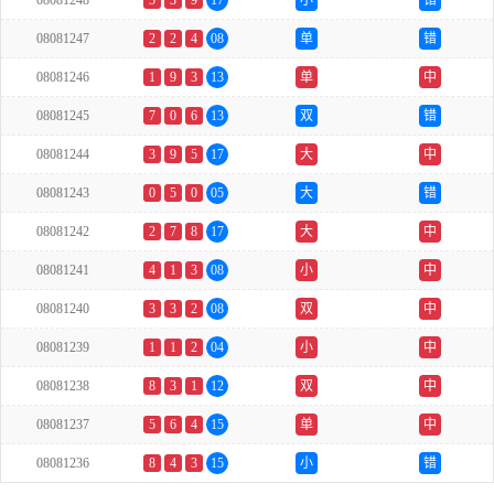
08081248
5
3
9
17
小
错
08081247
2
2
4
08
单
错
08081246
1
9
3
13
单
中
08081245
7
0
6
13
双
错
08081244
3
9
5
17
大
中
08081243
0
5
0
05
大
错
08081242
2
7
8
17
大
中
08081241
4
1
3
08
小
中
08081240
3
3
2
08
双
中
08081239
1
1
2
04
小
中
08081238
8
3
1
12
双
中
08081237
5
6
4
15
单
中
08081236
8
4
3
15
小
错