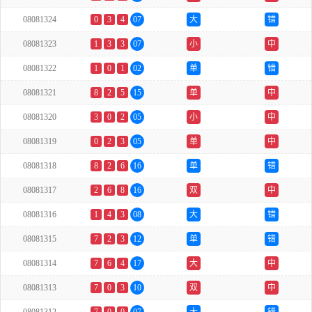
08081324
0
3
4
07
大
错
08081323
1
3
3
07
小
中
08081322
1
0
1
02
单
错
08081321
8
2
5
15
单
中
08081320
3
0
2
05
小
中
08081319
0
2
3
05
单
中
08081318
8
2
6
16
单
错
08081317
2
6
8
16
双
中
08081316
1
4
3
08
大
错
08081315
7
2
3
12
单
错
08081314
7
6
4
17
大
中
08081313
7
0
3
10
双
中