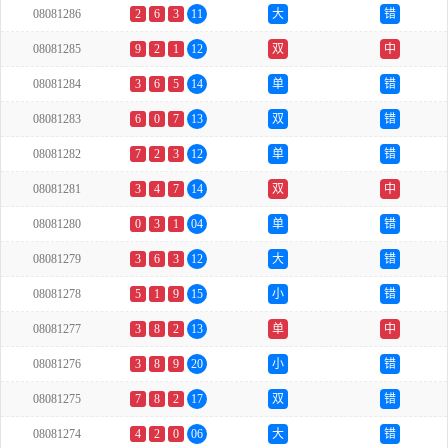
08081286
2
6
3
11
大
错
08081285
9
2
1
12
双
中
08081284
3
6
5
14
单
错
08081283
6
0
7
13
双
错
08081282
7
2
3
12
单
错
08081281
3
4
7
14
双
中
08081280
0
3
1
04
单
错
08081279
3
6
3
12
大
错
08081278
5
1
9
15
小
错
08081277
3
8
2
13
单
中
08081276
3
8
9
20
小
错
08081275
7
8
2
17
双
错
08081274
4
2
0
06
大
错