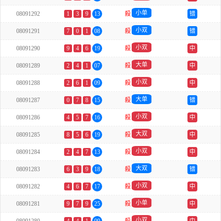
小单
08091292
1
3
9
13
殺
错
小双
08091291
7
0
1
08
殺
错
小双
08091290
9
4
6
19
殺
中
大单
08091289
2
4
1
07
殺
中
小双
08091288
2
6
1
09
殺
中
大单
08091287
0
7
8
15
殺
错
小双
08091286
4
5
7
16
殺
中
大双
08091285
8
5
6
19
殺
中
小双
08091284
2
4
7
13
殺
中
大双
08091283
6
3
9
18
殺
错
小双
08091282
4
6
7
17
殺
中
小单
08091281
9
7
9
25
殺
中
小双