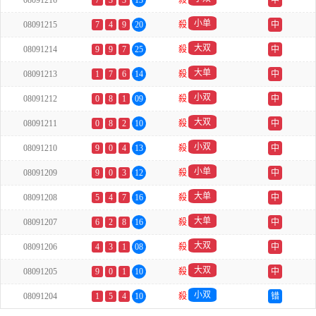
08091216
7
3
3
13
殺
中
小单
08091215
7
4
9
20
殺
中
大双
08091214
9
9
7
25
殺
中
大单
08091213
1
7
6
14
殺
中
小双
08091212
0
8
1
09
殺
中
大双
08091211
0
8
2
10
殺
中
小双
08091210
9
0
4
13
殺
中
小单
08091209
9
0
3
12
殺
中
大单
08091208
5
4
7
16
殺
中
大单
08091207
6
2
8
16
殺
中
大双
08091206
4
3
1
08
殺
中
大双
08091205
9
0
1
10
殺
中
小双
08091204
1
5
4
10
殺
错