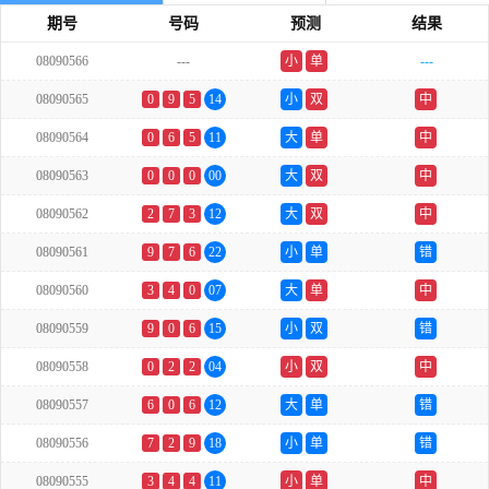
期号
号码
预测
结果
08090566
---
小
单
---
08090565
0
9
5
14
小
双
中
08090564
0
6
5
11
大
单
中
08090563
0
0
0
00
大
双
中
08090562
2
7
3
12
大
双
中
08090561
9
7
6
22
小
单
错
08090560
3
4
0
07
大
单
中
08090559
9
0
6
15
小
双
错
08090558
0
2
2
04
小
双
中
08090557
6
0
6
12
大
单
错
08090556
7
2
9
18
小
单
错
08090555
3
4
4
11
小
单
中