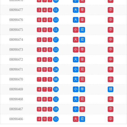
08090478
8
5
5
18
小
双
中
08090477
3
4
4
11
大
单
中
08090476
0
4
9
13
大
单
中
08090475
1
9
1
11
小
双
中
08090474
5
9
3
17
大
双
中
08090473
3
4
6
13
小
单
中
08090472
4
4
5
13
大
单
中
08090471
9
9
6
24
小
双
中
08090470
7
1
0
08
大
双
中
08090469
4
7
7
18
小
单
错
08090468
0
8
4
12
大
双
中
08090467
9
8
2
19
小
单
中
08090466
4
9
2
15
大
双
中