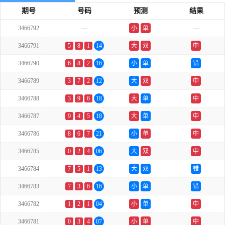
期号
号码
预测
结果
3466792
---
小
单
---
3466791
5
8
1
14
大
双
中
3466790
6
8
2
16
小
单
错
3466789
3
7
2
12
大
双
中
3466788
3
9
6
18
大
单
中
3466787
9
4
5
18
大
单
中
3466786
8
6
7
21
小
单
中
3466785
0
2
4
06
大
双
中
3466784
7
5
1
13
大
双
错
3466783
7
3
6
16
小
单
错
3466782
1
2
1
04
小
单
中
3466781
0
3
4
07
小
单
中