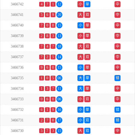
3466742
4
7
1
12
小
单
中
3466741
5
6
9
20
大
双
中
3466740
7
0
8
15
小
单
中
3466739
2
8
3
13
小
单
中
3466738
7
4
7
18
大
双
中
3466737
7
2
5
14
大
双
中
3466736
9
6
0
15
小
单
中
3466735
1
0
5
06
大
单
错
3466734
1
3
7
11
大
单
中
3466733
0
6
0
06
小
双
中
3466732
6
1
9
16
小
单
错
3466731
2
7
8
17
小
双
错
3466730
5
7
3
15
大
双
中