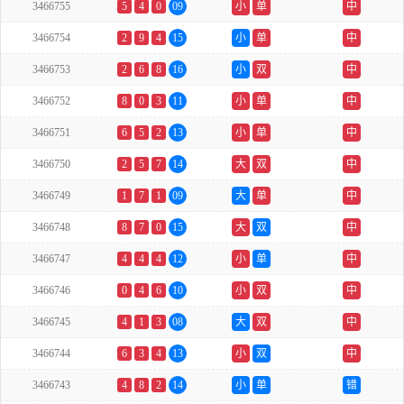
3466755
5
4
0
09
小
单
中
3466754
2
9
4
15
小
单
中
3466753
2
6
8
16
小
双
中
3466752
8
0
3
11
小
单
中
3466751
6
5
2
13
小
单
中
3466750
2
5
7
14
大
双
中
3466749
1
7
1
09
大
单
中
3466748
8
7
0
15
大
双
中
3466747
4
4
4
12
小
单
中
3466746
0
4
6
10
小
双
中
3466745
4
1
3
08
大
双
中
3466744
6
3
4
13
小
双
中
3466743
4
8
2
14
小
单
错