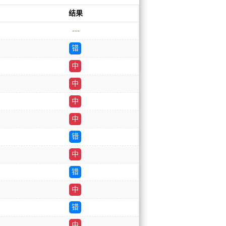
结果
---
错
中
中
中
中
错
中
错
中
错
中