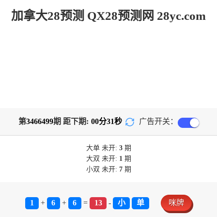
加拿大28预测 QX28预测网 28yc.com
第
3466499
期 距下期:
00
分
31
秒
广告开关：
大单
未开:
3
期
大双
未开:
1
期
小双
未开:
7
期
1
+
6
+
6
=
13
-
小
单
咪牌