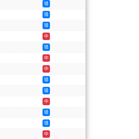
错
错
错
中
错
中
中
错
错
中
错
错
中