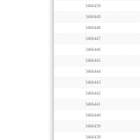
3466450
3466449
3466448
3466447
3466446
3466445
3466444
3466443
3466442
3466441
3466440
3466439
3466438