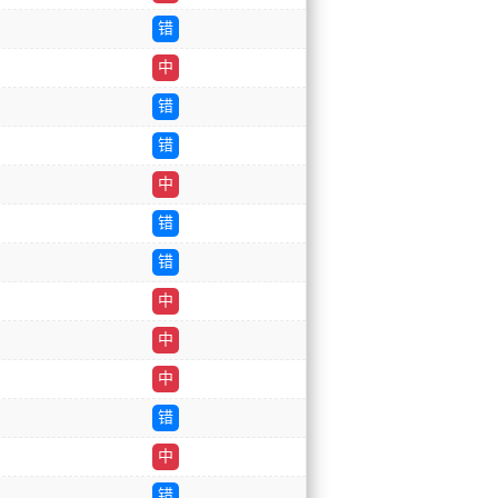
错
中
错
错
中
错
错
中
中
中
错
中
错