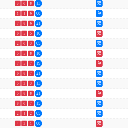
11
双
3
0
8
08
单
1
1
6
21
双
7
8
6
10
双
0
5
5
05
双
2
0
3
18
双
5
5
8
19
单
7
5
7
21
双
6
8
7
11
双
5
3
3
21
单
5
8
8
15
双
8
0
7
05
双
2
1
2
08
双
4
3
1