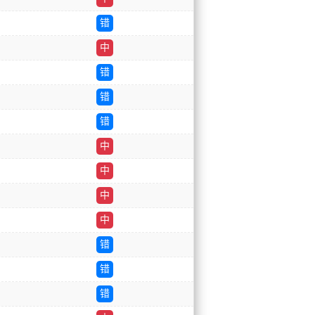
错
中
错
错
错
中
中
中
中
错
错
错