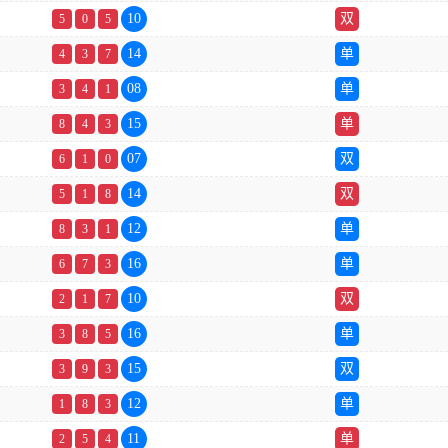
10
双
5
0
5
14
单
4
3
7
08
单
3
4
1
15
单
8
4
3
07
双
6
1
0
14
双
5
1
8
12
单
8
3
1
16
单
6
7
3
10
双
2
1
7
16
单
3
8
5
15
双
3
9
3
12
单
1
8
3
11
单
2
5
4