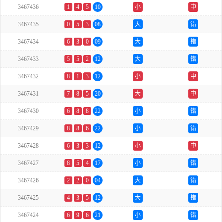
3467436
1
4
5
10
小
中
3467435
0
5
3
08
大
错
3467434
6
3
0
09
大
错
3467433
5
5
2
12
大
错
3467432
8
1
3
12
小
中
3467431
7
8
5
20
大
中
3467430
6
8
8
22
小
错
3467429
8
8
6
22
小
错
3467428
6
3
3
12
小
中
3467427
8
5
4
17
小
错
3467426
2
2
0
04
大
错
3467425
4
3
5
12
大
错
3467424
6
9
6
21
小
错