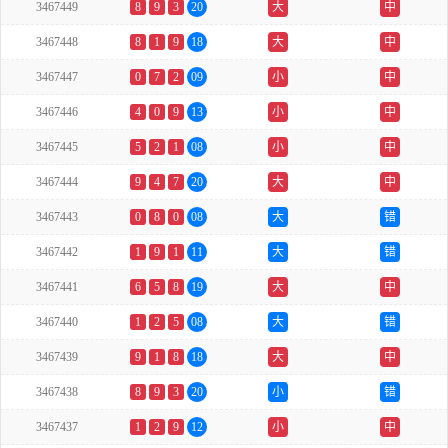
3467449
8
9
3
20
大
中
3467448
8
1
9
18
大
中
3467447
0
7
2
09
小
中
3467446
4
0
9
13
小
中
3467445
5
2
1
08
小
中
3467444
9
4
7
20
大
中
3467443
0
8
0
08
大
错
3467442
1
9
1
11
大
错
3467441
6
5
8
19
大
中
3467440
1
2
5
08
大
错
3467439
9
1
8
18
大
中
3467438
8
9
3
20
小
错
3467437
1
2
9
12
小
中