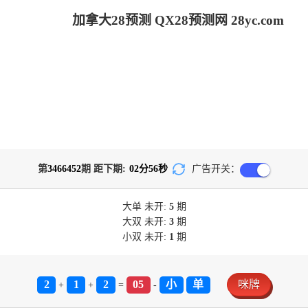
加拿大28预测 QX28预测网 28yc.com
第
3466452
期 距下期:
02
分
55
秒
广告开关：
大单
未开:
5
期
大双
未开:
3
期
小双
未开:
1
期
2
1
2
05
小
单
咪牌
+
+
=
-