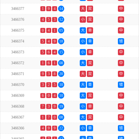
3466377
1
9
4
14
大
双
中
3466376
4
5
3
12
小
双
中
3466375
0
4
1
05
大
单
中
3466374
5
4
9
18
小
单
错
3466373
5
6
4
15
小
单
中
3466372
1
6
1
08
大
双
中
3466371
9
3
8
20
大
双
中
3466370
3
2
5
10
大
单
错
3466369
6
0
4
10
大
双
中
3466368
7
3
9
19
小
单
中
3466367
1
7
0
08
大
双
中
3466366
4
9
9
22
小
单
错