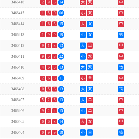
3466416
2
9
3
14
大
双
中
3466415
1
5
0
06
小
双
中
3466414
1
6
8
15
大
双
中
3466413
1
9
9
19
小
双
错
3466412
9
1
3
13
大
单
中
3466411
9
5
8
22
小
双
中
3466410
4
6
3
13
大
双
错
3466409
2
6
3
11
小
单
中
3466408
0
5
8
13
大
双
错
3466407
5
2
6
13
大
单
中
3466406
9
2
4
15
小
单
中
3466405
0
6
8
14
大
双
中
3466404
0
9
9
18
小
单
错