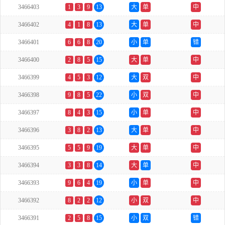
3466403
1
3
9
13
大
单
中
3466402
4
1
8
13
大
单
中
3466401
6
6
8
20
小
单
错
3466400
2
8
5
15
大
单
中
3466399
4
5
3
12
大
双
中
3466398
9
8
5
22
小
双
中
3466397
8
4
3
15
小
单
中
3466396
3
8
2
13
大
单
中
3466395
5
5
9
19
大
单
中
3466394
3
3
8
14
大
单
中
3466393
9
6
4
19
小
单
中
3466392
8
2
2
12
小
双
中
3466391
2
5
8
15
小
双
错