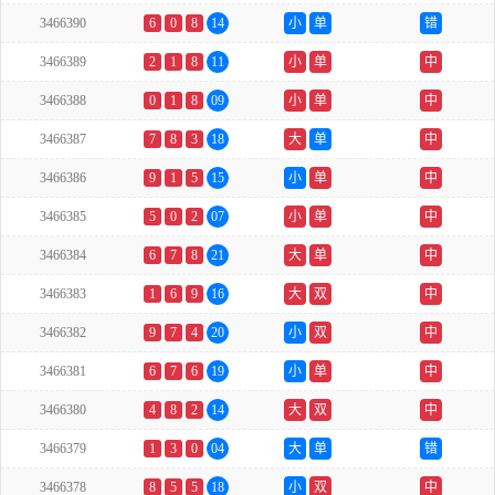
3466390
6
0
8
14
小
单
错
3466389
2
1
8
11
小
单
中
3466388
0
1
8
09
小
单
中
3466387
7
8
3
18
大
单
中
3466386
9
1
5
15
小
单
中
3466385
5
0
2
07
小
单
中
3466384
6
7
8
21
大
单
中
3466383
1
6
9
16
大
双
中
3466382
9
7
4
20
小
双
中
3466381
6
7
6
19
小
单
中
3466380
4
8
2
14
大
双
中
3466379
1
3
0
04
大
单
错
3466378
8
5
5
18
小
双
中