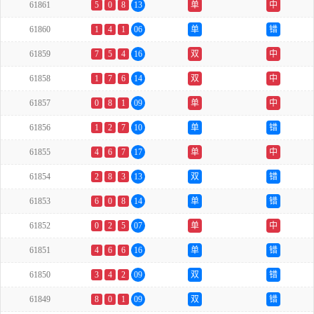
61861
5
0
8
13
单
中
61860
1
4
1
06
单
错
61859
7
5
4
16
双
中
61858
1
7
6
14
双
中
61857
0
8
1
09
单
中
61856
1
2
7
10
单
错
61855
4
6
7
17
单
中
61854
2
8
3
13
双
错
61853
6
0
8
14
单
错
61852
0
2
5
07
单
中
61851
4
6
6
16
单
错
61850
3
4
2
09
双
错
61849
8
0
1
09
双
错