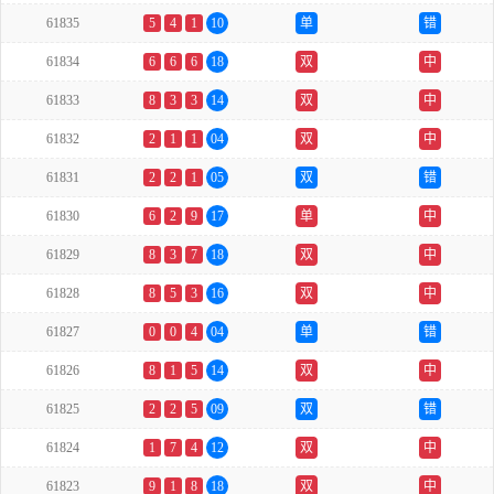
61835
5
4
1
10
单
错
61834
6
6
6
18
双
中
61833
8
3
3
14
双
中
61832
2
1
1
04
双
中
61831
2
2
1
05
双
错
61830
6
2
9
17
单
中
61829
8
3
7
18
双
中
61828
8
5
3
16
双
中
61827
0
0
4
04
单
错
61826
8
1
5
14
双
中
61825
2
2
5
09
双
错
61824
1
7
4
12
双
中
61823
9
1
8
18
双
中