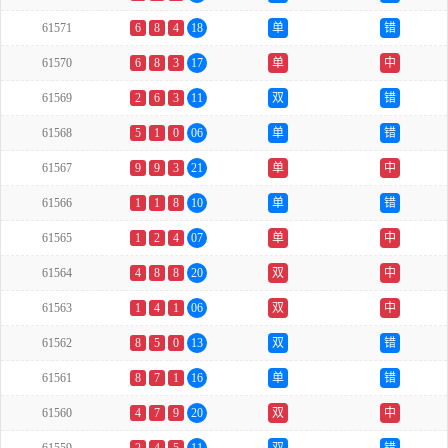
61571
6
8
4
18
单
错
61570
6
8
3
17
单
中
61569
2
6
3
11
双
错
61568
5
1
0
06
单
错
61567
9
9
3
21
单
中
61566
1
1
8
10
单
错
61565
1
2
4
07
单
中
61564
4
8
8
20
双
中
61563
1
4
1
06
双
中
61562
8
5
0
13
双
错
61561
8
7
1
16
单
错
61560
4
7
9
20
双
中