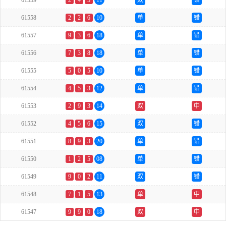
61559
2
4
5
11
双
错
61558
2
2
6
10
单
错
61557
9
3
6
18
单
错
61556
7
3
8
18
单
错
61555
5
0
5
10
单
错
61554
4
5
3
12
单
错
61553
2
9
3
14
双
中
61552
4
5
6
15
双
错
61551
8
9
3
20
单
错
61550
1
2
5
08
单
错
61549
9
0
2
11
双
错
61548
7
1
5
13
单
中
61547
9
9
0
18
双
中