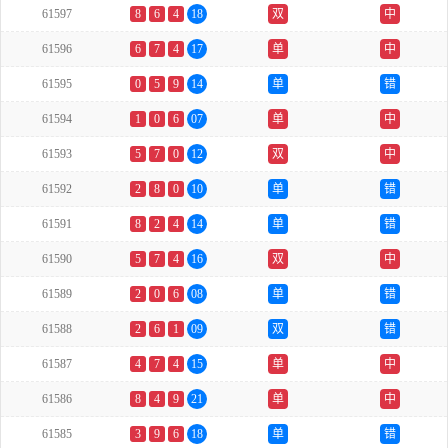
61597
8
6
4
18
双
中
61596
6
7
4
17
单
中
61595
0
5
9
14
单
错
61594
1
0
6
07
单
中
61593
5
7
0
12
双
中
61592
2
8
0
10
单
错
61591
8
2
4
14
单
错
61590
5
7
4
16
双
中
61589
2
0
6
08
单
错
61588
2
6
1
09
双
错
61587
4
7
4
15
单
中
61586
8
4
9
21
单
中
61585
3
9
6
18
单
错