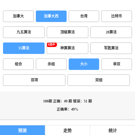
加拿大
加拿大西
台湾
比特币
九五算法
顶级算法
28算法
55算法
神算算法
军胜算法
组合
杀组
大小
单双
双项
双组
100期 正确：49 期 错误：51 期
正确率：49%
预测
走势
统计