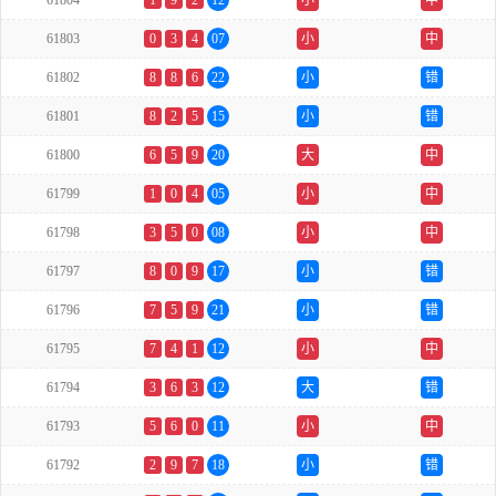
61804
1
9
2
12
小
中
61803
0
3
4
07
小
中
61802
8
8
6
22
小
错
61801
8
2
5
15
小
错
61800
6
5
9
20
大
中
61799
1
0
4
05
小
中
61798
3
5
0
08
小
中
61797
8
0
9
17
小
错
61796
7
5
9
21
小
错
61795
7
4
1
12
小
中
61794
3
6
3
12
大
错
61793
5
6
0
11
小
中
61792
2
9
7
18
小
错