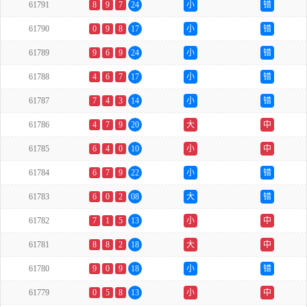
61791
8
9
7
24
小
错
61790
0
9
8
17
小
错
61789
9
6
9
24
小
错
61788
4
6
7
17
小
错
61787
7
4
3
14
小
错
61786
4
7
9
20
大
中
61785
6
4
0
10
小
中
61784
6
7
9
22
小
错
61783
6
0
2
08
大
错
61782
7
1
5
13
小
中
61781
8
8
2
18
大
中
61780
9
0
9
18
小
错
61779
0
5
8
13
小
中