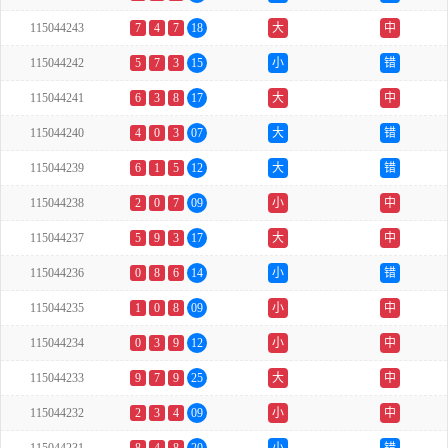
115044243
7
4
7
18
大
中
115044242
5
7
3
15
小
错
115044241
6
3
8
17
大
中
115044240
4
0
3
07
大
错
115044239
6
1
5
12
大
错
115044238
2
0
7
09
小
中
115044237
5
9
3
17
大
中
115044236
0
8
6
14
小
错
115044235
1
0
8
09
小
中
115044234
0
3
9
12
小
中
115044233
9
7
9
25
大
中
115044232
2
3
4
09
小
中