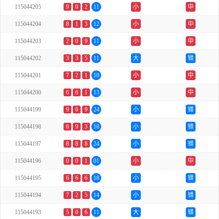
115044205
9
0
2
11
小
中
115044204
8
1
3
12
小
中
115044203
2
0
9
11
小
中
115044202
3
3
5
11
大
错
115044201
7
2
1
10
小
中
115044200
6
6
1
13
小
中
115044199
9
6
9
24
小
错
115044198
6
9
3
18
小
错
115044197
8
8
8
24
小
错
115044196
0
0
1
01
小
中
115044195
6
6
6
18
小
错
115044194
7
2
5
14
小
错
115044193
5
0
6
11
大
错