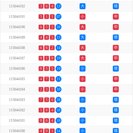
115044192
3
6
4
13
大
错
115044191
5
1
1
07
小
中
115044190
6
5
5
16
大
中
115044189
4
4
5
13
大
错
115044188
6
6
2
14
大
中
115044187
9
1
9
19
大
中
115044186
9
5
5
19
小
错
115044185
4
7
0
11
小
中
115044184
2
3
5
10
小
中
115044183
7
5
6
18
小
错
115044182
5
9
4
18
小
错
115044181
9
6
4
19
小
错
115044180
4
9
1
14
小
错