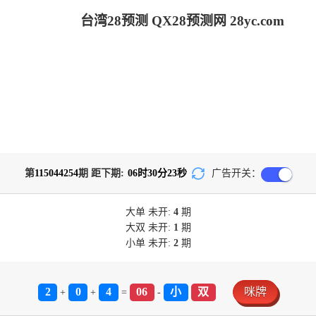
台湾28预测 QX28预测网 28yc.com
第
115044254
期 距下期:
06
时
30
分
23
秒
广告开关：
大单
未开:
4
期
大双
未开:
1
期
小单
未开:
2
期
2
0
4
06
小
双
咪牌
+
+
=
-