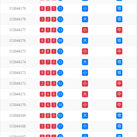
115044179
8
2
5
15
小
错
115044178
2
2
9
13
大
错
115044177
4
1
8
13
小
中
115044176
6
3
0
09
大
错
115044175
4
8
1
13
小
中
115044174
5
7
0
12
大
错
115044173
8
9
6
23
小
错
115044172
2
6
3
11
小
中
115044171
9
6
8
23
大
中
115044170
1
6
3
10
小
中
115044169
1
0
0
01
大
错
115044168
5
9
3
17
小
错