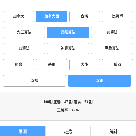
加拿大
加拿大西
台湾
比特币
九五算法
顶级算法
28算法
55算法
神算算法
军胜算法
组合
杀组
大小
单双
双项
双组
100期 正确：47 期 错误：53 期
正确率：47%
预测
走势
统计