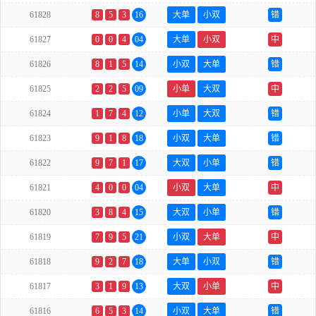
61828
8
5
3
16
大单
小双
错
61827
0
0
4
04
大单
小双
中
61826
8
1
5
14
小双
大单
错
61825
2
2
5
09
小单
大双
中
61824
1
7
4
12
小单
大双
错
61823
9
1
8
18
小双
大单
错
61822
9
7
1
17
大双
小单
错
61821
4
0
0
04
小双
大单
中
61820
3
8
4
15
大双
小单
错
61819
7
9
5
21
小双
大单
中
61818
9
2
7
18
大单
小双
错
61817
3
1
9
13
大双
小单
中
61816
6
5
3
14
小双
大单
错