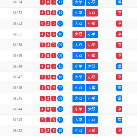
61854
2
8
3
13
大单
小双
错
61853
6
0
8
14
小单
大双
中
61852
0
2
5
07
大双
小单
中
61851
4
6
6
16
大双
小单
中
61850
3
4
2
09
大双
小单
中
61849
8
0
1
09
大双
小单
中
61848
4
8
3
15
小单
大双
错
61847
3
3
4
10
大单
小双
中
61846
4
9
9
22
小双
大单
错
61845
5
2
1
08
大双
小单
错
61844
4
8
1
13
小单
大双
中
61843
2
1
8
11
大单
小双
错
61842
9
2
8
19
小双
大单
中