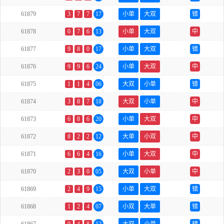
61879
3
7
7
17
小单
大双
错
61878
0
7
6
13
小单
大双
中
61877
9
8
0
17
小单
大双
错
61876
9
9
6
24
小单
大双
中
61875
1
1
4
06
大双
小单
错
61874
3
8
7
18
大双
小单
中
61873
6
8
6
20
小单
大双
中
61872
8
2
2
12
大单
小双
中
61871
6
6
4
16
小单
大双
中
61870
2
3
0
05
大双
小单
中
61869
2
4
9
15
小单
大双
错
61868
1
2
4
07
小双
大单
错