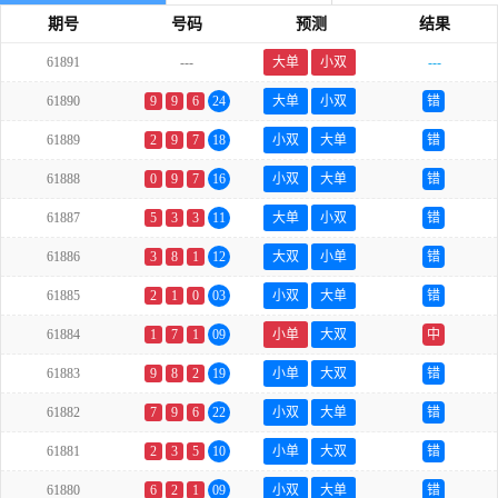
期号
号码
预测
结果
61891
---
大单
小双
---
61890
9
9
6
24
大单
小双
错
61889
2
9
7
18
小双
大单
错
61888
0
9
7
16
小双
大单
错
61887
5
3
3
11
大单
小双
错
61886
3
8
1
12
大双
小单
错
61885
2
1
0
03
小双
大单
错
61884
1
7
1
09
小单
大双
中
61883
9
8
2
19
小单
大双
错
61882
7
9
6
22
小双
大单
错
61881
2
3
5
10
小单
大双
错
61880
6
2
1
09
小双
大单
错