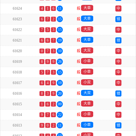
大单
61624
4
1
6
11
殺
中
大单
61623
6
7
2
15
殺
错
大双
61622
7
5
3
15
殺
中
大单
61621
6
6
7
19
殺
错
大双
61620
0
7
3
10
殺
中
小单
61619
8
9
9
26
殺
中
小单
61618
5
7
3
15
殺
中
小双
61617
6
4
9
19
殺
中
大双
61616
8
3
9
20
殺
错
大单
61615
1
6
2
09
殺
中
小单
61614
9
7
6
22
殺
中
小单
61613
9
0
2
11
殺
错
小双