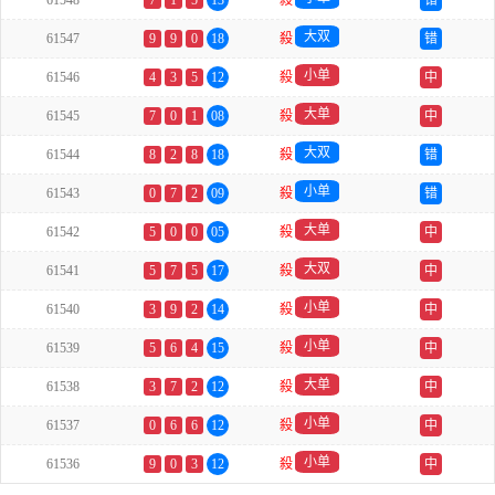
61548
7
1
5
13
殺
错
大双
61547
9
9
0
18
殺
错
小单
61546
4
3
5
12
殺
中
大单
61545
7
0
1
08
殺
中
大双
61544
8
2
8
18
殺
错
小单
61543
0
7
2
09
殺
错
大单
61542
5
0
0
05
殺
中
大双
61541
5
7
5
17
殺
中
小单
61540
3
9
2
14
殺
中
小单
61539
5
6
4
15
殺
中
大单
61538
3
7
2
12
殺
中
小单
61537
0
6
6
12
殺
中
小单
61536
9
0
3
12
殺
中