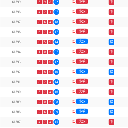
小单
61599
5
9
8
22
殺
中
小双
61598
4
2
1
07
殺
中
小双
61597
8
6
4
18
殺
中
小单
61596
6
7
4
17
殺
中
大双
61595
0
5
9
14
殺
错
大双
61594
1
0
6
07
殺
中
小单
61593
5
7
0
12
殺
中
小双
61592
2
8
0
10
殺
错
小单
61591
8
2
4
14
殺
中
大单
61590
5
7
4
16
殺
中
小双
61589
2
0
6
08
殺
错
小单
61588
2
6
1
09
殺
错
大双
61587
4
7
4
15
殺
中