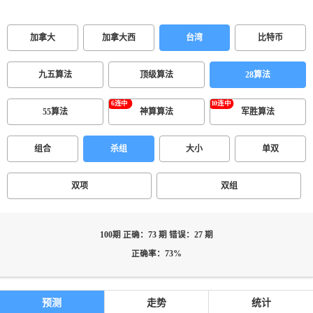
加拿大
加拿大西
台湾
比特币
九五算法
顶级算法
28算法
55算法
神算算法
军胜算法
组合
杀组
大小
单双
双项
双组
100期 正确：73 期 错误：27 期
正确率：73%
预测
走势
统计