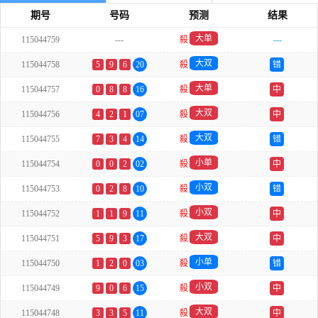
期号
号码
预测
结果
大单
115044759
---
殺
---
大双
115044758
5
9
6
20
殺
错
大单
115044757
0
8
8
16
殺
中
大双
115044756
4
2
1
07
殺
中
大双
115044755
7
3
4
14
殺
错
小单
115044754
0
0
2
02
殺
中
小双
115044753
0
2
8
10
殺
错
小双
115044752
1
1
9
11
殺
中
大双
115044751
5
9
3
17
殺
中
小单
115044750
1
2
0
03
殺
错
小双
115044749
9
0
6
15
殺
中
大双
115044748
3
3
5
11
殺
中