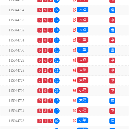
115044735
5
5
4
14
殺
中
大双
115044734
6
9
7
22
殺
错
大双
115044733
5
9
3
17
殺
中
大双
115044732
5
6
3
14
殺
错
小单
115044731
2
8
4
14
殺
中
小单
115044730
6
3
4
13
殺
错
大双
115044729
0
6
6
12
殺
中
大单
115044728
6
2
3
11
殺
中
大双
115044727
2
7
3
12
殺
中
小双
115044726
8
9
4
21
殺
中
大双
115044725
9
6
3
18
殺
错
小双
115044724
6
8
5
19
殺
中
小单
115044723
0
1
6
07
殺
错