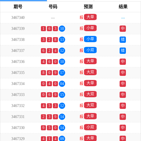
期号
号码
预测
结果
大单
3467340
---
殺
---
小单
3467339
1
6
3
10
殺
中
小单
3467338
3
2
8
13
殺
错
小双
3467337
6
2
4
12
殺
错
大单
3467336
4
6
0
10
殺
中
大双
3467335
8
0
9
17
殺
中
大单
3467334
0
4
0
04
殺
中
大双
3467333
0
6
9
15
殺
中
大双
3467332
4
5
3
12
殺
中
大单
3467331
2
3
9
14
殺
中
小双
3467330
9
5
0
14
殺
中
大单
3467329
4
1
4
09
殺
中