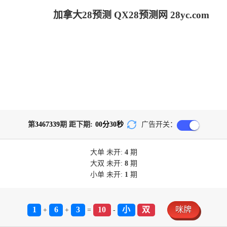
加拿大28预测 QX28预测网 28yc.com
第
3467339
期 距下期:
00
分
30
秒
广告开关：
大单
未开:
4
期
大双
未开:
8
期
小单
未开:
1
期
1
6
3
10
小
双
咪牌
+
+
=
-