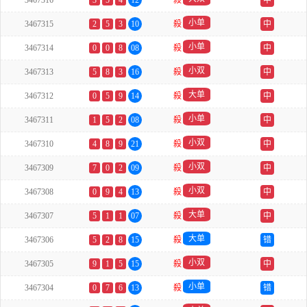
3467316
3
5
4
12
殺
中
小单
3467315
2
5
3
10
殺
中
小单
3467314
0
0
8
08
殺
中
小双
3467313
5
8
3
16
殺
中
大单
3467312
0
5
9
14
殺
中
小单
3467311
1
5
2
08
殺
中
小双
3467310
4
8
9
21
殺
中
小双
3467309
7
0
2
09
殺
中
小双
3467308
0
9
4
13
殺
中
大单
3467307
5
1
1
07
殺
中
大单
3467306
5
2
8
15
殺
错
小双
3467305
9
1
5
15
殺
中
小单
3467304
0
7
6
13
殺
错