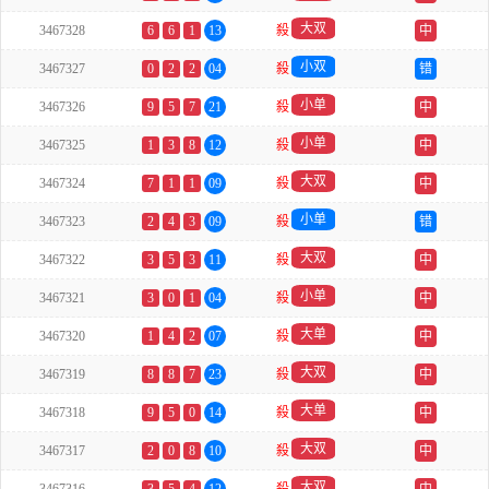
大双
3467328
6
6
1
13
殺
中
小双
3467327
0
2
2
04
殺
错
小单
3467326
9
5
7
21
殺
中
小单
3467325
1
3
8
12
殺
中
大双
3467324
7
1
1
09
殺
中
小单
3467323
2
4
3
09
殺
错
大双
3467322
3
5
3
11
殺
中
小单
3467321
3
0
1
04
殺
中
大单
3467320
1
4
2
07
殺
中
大双
3467319
8
8
7
23
殺
中
大单
3467318
9
5
0
14
殺
中
大双
3467317
2
0
8
10
殺
中
大双