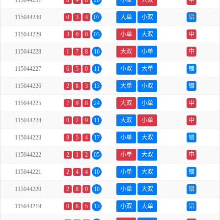
115044231
8
4
8
20
小单
大双
中
115044230
0
3
4
07
大单
小双
错
115044229
3
0
0
03
小单
大双
中
115044228
1
7
8
16
大双
小单
中
115044227
6
5
0
11
小双
大单
错
115044226
2
8
3
13
大单
小双
错
115044225
7
9
8
24
大双
小单
中
115044224
0
2
9
11
大双
小单
中
115044223
8
5
4
17
小单
大双
错
115044222
2
1
2
05
小单
大双
中
115044221
2
4
4
10
小单
大双
错
115044220
2
8
0
10
小单
大双
错
115044219
0
8
5
13
小双
大单
错