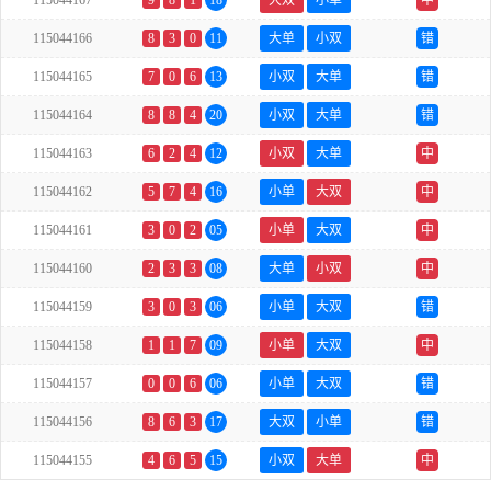
115044167
9
8
1
18
大双
小单
中
115044166
8
3
0
11
大单
小双
错
115044165
7
0
6
13
小双
大单
错
115044164
8
8
4
20
小双
大单
错
115044163
6
2
4
12
小双
大单
中
115044162
5
7
4
16
小单
大双
中
115044161
3
0
2
05
小单
大双
中
115044160
2
3
3
08
大单
小双
中
115044159
3
0
3
06
小单
大双
错
115044158
1
1
7
09
小单
大双
中
115044157
0
0
6
06
小单
大双
错
115044156
8
6
3
17
大双
小单
错
115044155
4
6
5
15
小双
大单
中