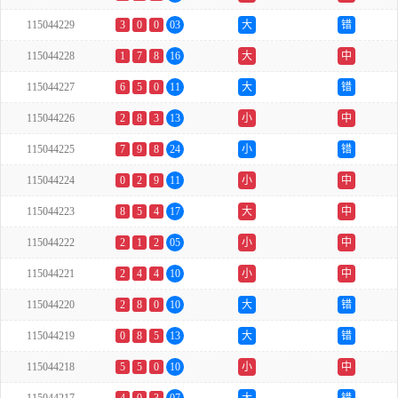
115044229
3
0
0
03
大
错
115044228
1
7
8
16
大
中
115044227
6
5
0
11
大
错
115044226
2
8
3
13
小
中
115044225
7
9
8
24
小
错
115044224
0
2
9
11
小
中
115044223
8
5
4
17
大
中
115044222
2
1
2
05
小
中
115044221
2
4
4
10
小
中
115044220
2
8
0
10
大
错
115044219
0
8
5
13
大
错
115044218
5
5
0
10
小
中