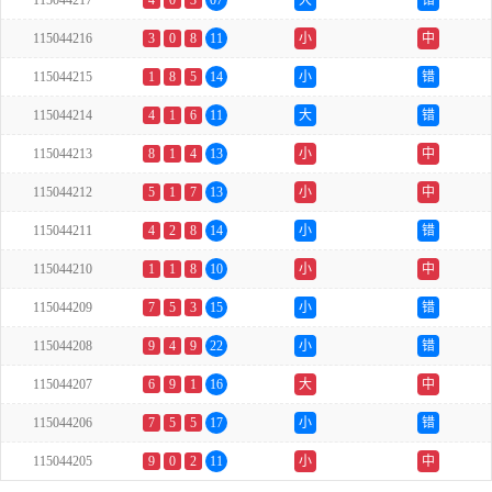
115044217
4
0
3
07
大
错
115044216
3
0
8
11
小
中
115044215
1
8
5
14
小
错
115044214
4
1
6
11
大
错
115044213
8
1
4
13
小
中
115044212
5
1
7
13
小
中
115044211
4
2
8
14
小
错
115044210
1
1
8
10
小
中
115044209
7
5
3
15
小
错
115044208
9
4
9
22
小
错
115044207
6
9
1
16
大
中
115044206
7
5
5
17
小
错
115044205
9
0
2
11
小
中