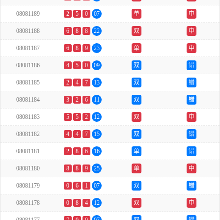
08081189
2
5
0
07
单
中
08081188
6
8
8
22
双
中
08081187
6
8
9
23
单
中
08081186
4
5
0
09
双
错
08081185
2
4
7
13
双
错
08081184
3
2
6
11
双
错
08081183
5
5
2
12
双
中
08081182
4
4
7
15
双
错
08081181
2
8
6
16
单
错
08081180
8
8
9
25
单
中
08081179
0
6
1
07
双
错
08081178
0
8
4
12
双
中