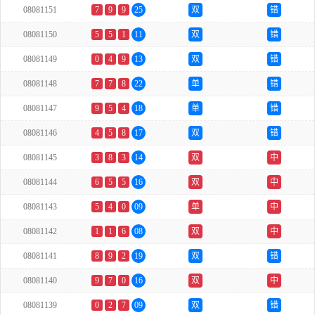
08081151
7
9
9
25
双
错
08081150
5
5
1
11
双
错
08081149
0
4
9
13
双
错
08081148
7
7
8
22
单
错
08081147
9
5
4
18
单
错
08081146
4
5
8
17
双
错
08081145
3
8
3
14
双
中
08081144
6
5
5
16
双
中
08081143
5
4
0
09
单
中
08081142
1
1
6
08
双
中
08081141
8
9
2
19
双
错
08081140
9
7
0
16
双
中
08081139
0
2
7
09
双
错