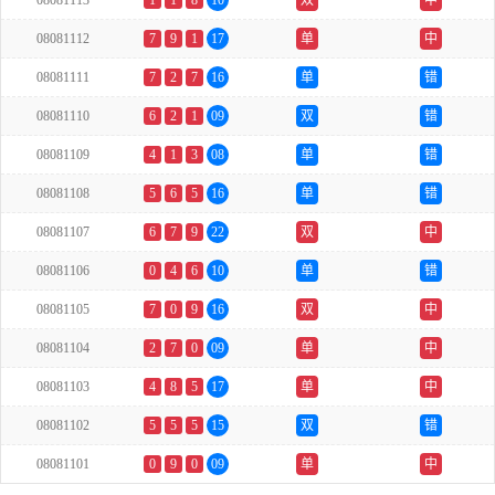
08081113
1
1
8
10
双
中
08081112
7
9
1
17
单
中
08081111
7
2
7
16
单
错
08081110
6
2
1
09
双
错
08081109
4
1
3
08
单
错
08081108
5
6
5
16
单
错
08081107
6
7
9
22
双
中
08081106
0
4
6
10
单
错
08081105
7
0
9
16
双
中
08081104
2
7
0
09
单
中
08081103
4
8
5
17
单
中
08081102
5
5
5
15
双
错
08081101
0
9
0
09
单
中