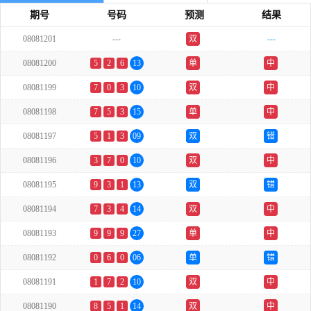
期号
号码
预测
结果
08081201
---
双
---
08081200
5
2
6
13
单
中
08081199
7
0
3
10
双
中
08081198
7
5
3
15
单
中
08081197
5
1
3
09
双
错
08081196
3
7
0
10
双
中
08081195
9
3
1
13
双
错
08081194
7
3
4
14
双
中
08081193
9
9
9
27
单
中
08081192
0
6
0
06
单
错
08081191
1
7
2
10
双
中
08081190
8
5
1
14
双
中