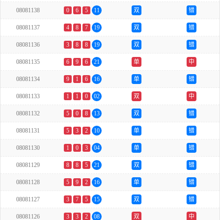
08081138
0
6
5
11
双
错
08081137
4
8
7
19
双
错
08081136
3
8
8
19
双
错
08081135
6
9
6
21
单
中
08081134
9
1
6
16
单
错
08081133
1
1
0
02
双
中
08081132
5
0
8
13
双
错
08081131
5
3
2
10
单
错
08081130
1
0
3
04
单
错
08081129
8
8
5
21
双
错
08081128
5
9
2
16
单
错
08081127
3
7
5
15
双
错
08081126
3
3
2
08
双
中