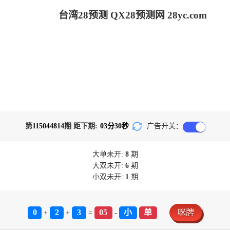
台湾28预测 QX28预测网 28yc.com
第
115044814
期 距下期:
03
分
30
秒
广告开关：
大单
未开:
8
期
大双
未开:
6
期
小双
未开:
1
期
0
2
3
05
小
单
咪牌
+
+
=
-