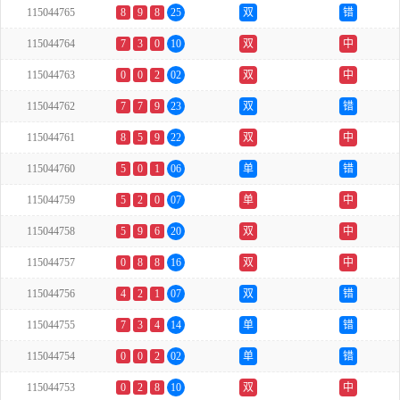
115044765
8
9
8
25
双
错
115044764
7
3
0
10
双
中
115044763
0
0
2
02
双
中
115044762
7
7
9
23
双
错
115044761
8
5
9
22
双
中
115044760
5
0
1
06
单
错
115044759
5
2
0
07
单
中
115044758
5
9
6
20
双
中
115044757
0
8
8
16
双
中
115044756
4
2
1
07
双
错
115044755
7
3
4
14
单
错
115044754
0
0
2
02
单
错
115044753
0
2
8
10
双
中