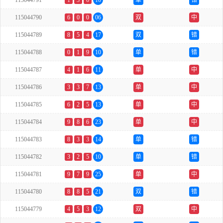
115044791
1
3
6
10
单
错
115044790
6
0
0
06
双
中
115044789
8
5
4
17
双
错
115044788
0
1
9
10
单
错
115044787
4
1
6
11
单
中
115044786
3
3
7
13
单
中
115044785
6
2
5
13
单
中
115044784
9
8
6
23
单
中
115044783
8
3
3
14
单
错
115044782
3
2
5
10
单
错
115044781
9
7
9
25
单
中
115044780
8
8
5
21
双
错
115044779
4
5
3
12
双
中