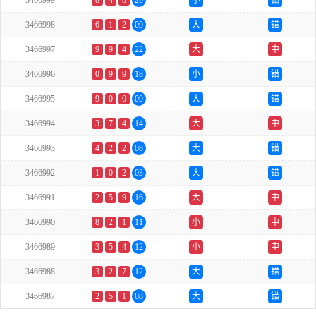
3466999
8
4
8
20
小
错
3466998
6
1
2
09
大
错
3466997
9
9
4
22
大
中
3466996
0
9
9
18
小
错
3466995
9
0
0
09
大
错
3466994
3
7
4
14
大
中
3466993
4
2
2
08
大
错
3466992
1
0
2
03
大
错
3466991
2
5
9
16
大
中
3466990
8
2
1
11
小
中
3466989
3
5
4
12
小
中
3466988
3
2
7
12
大
错
3466987
2
5
1
08
大
错