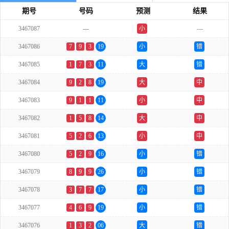
期号
号码
预测
结果
3467087
---
小
---
单
3467086
7
9
3
19
小
错
3467085
1
7
3
11
大
错
3467084
9
2
8
19
大
中
3467083
9
1
1
11
小
中
3467082
1
5
8
14
大
中
3467081
5
2
6
13
小
中
3467080
5
2
9
16
小
错
3467079
8
9
9
26
小
错
3467078
3
7
7
17
小
错
3467077
4
6
9
19
小
错
3467076
1
3
2
06
大
错