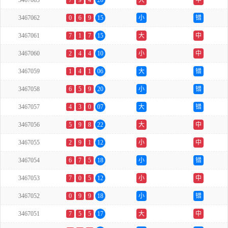
3467063
7
9
4
20
大
中
3467062
0
6
9
15
小
错
3467061
7
1
7
15
大
中
3467060
2
4
4
10
小
中
3467059
1
4
1
06
大
错
3467058
6
5
9
20
小
错
3467057
4
3
0
07
大
错
3467056
5
9
8
22
大
中
3467055
2
9
1
12
小
中
3467054
6
7
5
18
小
错
3467053
7
0
5
12
小
中
3467052
0
9
9
18
小
错
3467051
7
5
5
17
大
中