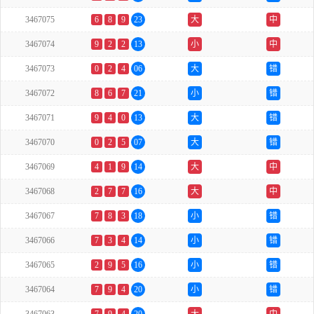
3467075
6
8
9
23
大
中
3467074
9
2
2
13
小
中
3467073
0
2
4
06
大
错
3467072
8
6
7
21
小
错
3467071
9
4
0
13
大
错
3467070
0
2
5
07
大
错
3467069
4
1
9
14
大
中
3467068
2
7
7
16
大
中
3467067
7
8
3
18
小
错
3467066
7
3
4
14
小
错
3467065
2
9
5
16
小
错
3467064
7
9
4
20
小
错