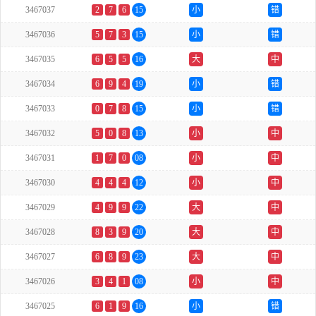
3467037
2
7
6
15
小
错
3467036
5
7
3
15
小
错
3467035
6
5
5
16
大
中
3467034
6
9
4
19
小
错
3467033
0
7
8
15
小
错
3467032
5
0
8
13
小
中
3467031
1
7
0
08
小
中
3467030
4
4
4
12
小
中
3467029
4
9
9
22
大
中
3467028
8
3
9
20
大
中
3467027
6
8
9
23
大
中
3467026
3
4
1
08
小
中
3467025
6
1
9
16
小
错