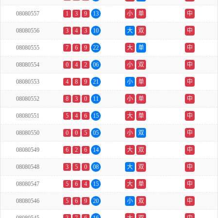
08080557
1
3
9
13
小
单
中
08080556
3
4
3
10
大
双
中
08080555
7
6
9
22
大
单
中
08080554
0
4
2
06
小
双
中
08080553
4
8
9
21
小
单
中
08080552
8
3
0
11
小
单
中
08080551
5
4
6
15
大
单
中
08080550
0
0
5
05
小
双
中
08080549
6
2
6
14
大
双
中
08080548
3
5
0
08
大
双
中
08080547
5
6
4
15
大
单
中
08080546
5
6
9
20
小
双
中