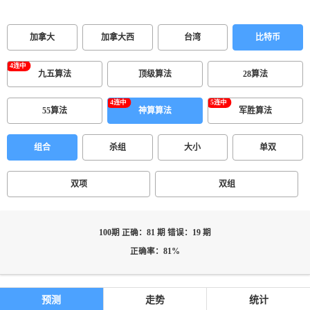
加拿大
加拿大西
台湾
比特币
九五算法
顶级算法
28算法
55算法
神算算法
军胜算法
组合
杀组
大小
单双
双项
双组
100期 正确：81 期 错误：19 期
正确率：81%
预测
走势
统计