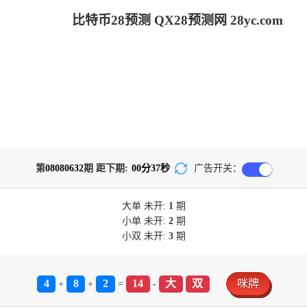
比特币28预测 QX28预测网 28yc.com
第
08080632
期 距下期:
00
分
37
秒
广告开关：
大单
未开:
1
期
小单
未开:
2
期
小双
未开:
3
期
4
8
2
14
大
双
咪牌
+
+
=
-