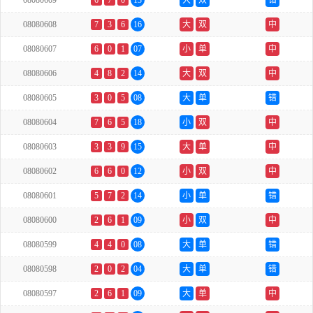
08080609
6
7
0
13
大
双
错
08080608
7
3
6
16
大
双
中
08080607
6
0
1
07
小
单
中
08080606
4
8
2
14
大
双
中
08080605
3
0
5
08
大
单
错
08080604
7
6
5
18
小
双
中
08080603
3
3
9
15
大
单
中
08080602
6
6
0
12
小
双
中
08080601
5
7
2
14
小
单
错
08080600
2
6
1
09
小
双
中
08080599
4
4
0
08
大
单
错
08080598
2
0
2
04
大
单
错
08080597
2
6
1
09
大
单
中