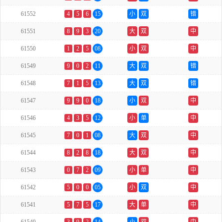
61552
4
5
6
15
小
双
错
61551
8
9
3
20
大
双
中
61550
1
2
5
08
小
双
中
61549
9
0
2
11
大
双
错
61548
7
1
5
13
大
双
错
61547
9
9
0
18
小
双
中
61546
4
3
5
12
小
单
中
61545
7
0
1
08
大
双
中
61544
8
2
8
18
大
双
中
61543
0
7
2
09
小
单
中
61542
5
0
0
05
小
双
中
61541
5
7
5
17
大
单
中