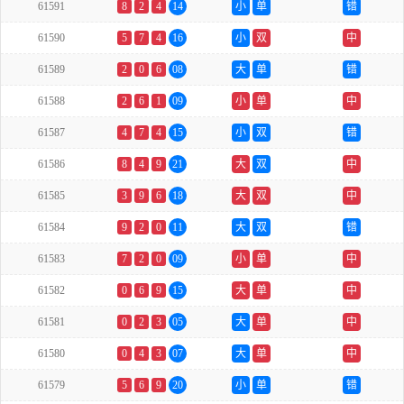
61591
8
2
4
14
小
单
错
61590
5
7
4
16
小
双
中
61589
2
0
6
08
大
单
错
61588
2
6
1
09
小
单
中
61587
4
7
4
15
小
双
错
61586
8
4
9
21
大
双
中
61585
3
9
6
18
大
双
中
61584
9
2
0
11
大
双
错
61583
7
2
0
09
小
单
中
61582
0
6
9
15
大
单
中
61581
0
2
3
05
大
单
中
61580
0
4
3
07
大
单
中
61579
5
6
9
20
小
单
错