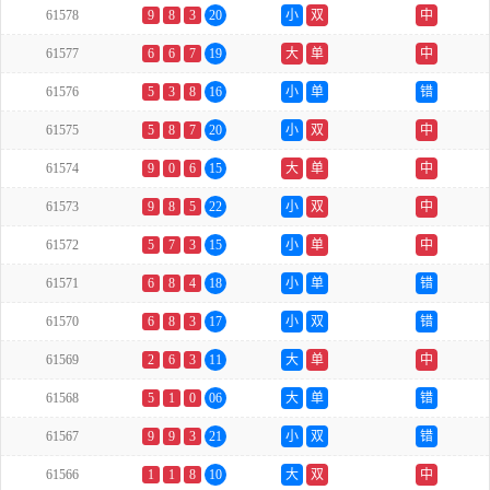
61578
9
8
3
20
小
双
中
61577
6
6
7
19
大
单
中
61576
5
3
8
16
小
单
错
61575
5
8
7
20
小
双
中
61574
9
0
6
15
大
单
中
61573
9
8
5
22
小
双
中
61572
5
7
3
15
小
单
中
61571
6
8
4
18
小
单
错
61570
6
8
3
17
小
双
错
61569
2
6
3
11
大
单
中
61568
5
1
0
06
大
单
错
61567
9
9
3
21
小
双
错
61566
1
1
8
10
大
双
中