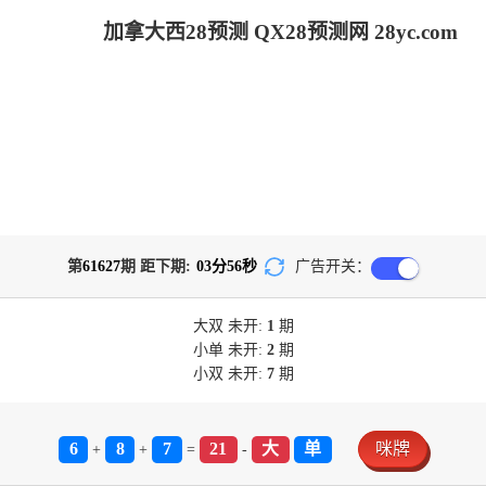
加拿大西28预测 QX28预测网 28yc.com
第
61627
期 距下期:
03
分
56
秒
广告开关：
大双
未开:
1
期
小单
未开:
2
期
小双
未开:
7
期
6
8
7
21
大
单
咪牌
+
+
=
-