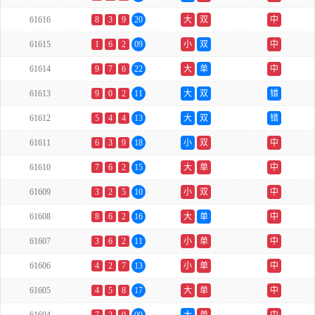
61616
8
3
9
20
大
双
中
61615
1
6
2
09
小
双
中
61614
9
7
6
22
大
单
中
61613
9
0
2
11
大
双
错
61612
5
4
4
13
大
双
错
61611
6
3
9
18
小
双
中
61610
7
6
2
15
大
单
中
61609
3
2
5
10
小
双
中
61608
8
6
2
16
大
单
中
61607
3
6
2
11
小
单
中
61606
4
2
7
13
小
单
中
61605
4
5
8
17
大
单
中