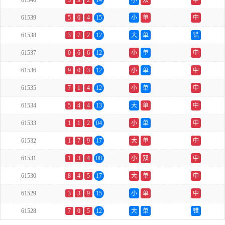
61540
3
9
2
14
小
双
中
61539
5
6
4
15
小
单
中
61538
3
7
2
12
大
单
错
61537
0
6
6
12
小
单
中
61536
9
0
3
12
小
单
中
61535
7
1
4
12
小
单
中
61534
5
4
4
13
大
单
中
61533
1
1
2
04
小
单
中
61532
1
7
9
17
大
单
中
61531
1
3
4
08
小
双
中
61530
8
4
5
17
大
单
中
61529
3
3
9
15
小
单
中
61528
7
0
5
12
大
单
错