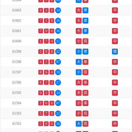
61604
7
2
0
09
大
单
中
61603
9
5
0
14
大
单
中
61602
7
1
8
16
大
单
中
61601
7
9
0
16
大
单
中
61600
1
7
4
12
小
双
中
61599
5
9
8
22
小
单
错
61598
4
2
1
07
大
单
中
61597
8
6
4
18
小
双
中
61596
6
7
4
17
大
单
中
61595
0
5
9
14
大
双
中
61594
1
0
6
07
小
单
中
61593
5
7
0
12
小
双
中
61592
2
8
0
10
大
双
中