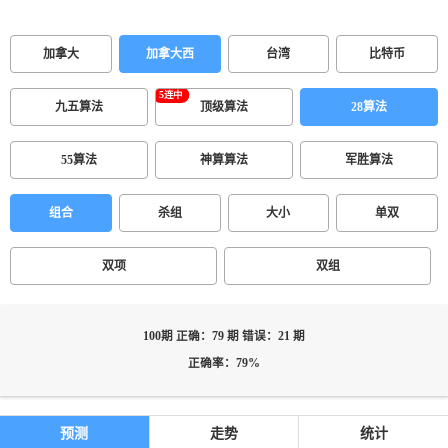
加拿大
加拿大西
台湾
比特币
九五算法
顶级算法
28算法
55算法
神算算法
军胜算法
组合
杀组
大小
单双
双项
双组
100期 正确：79 期 错误：21 期
正确率：79%
预测
走势
统计