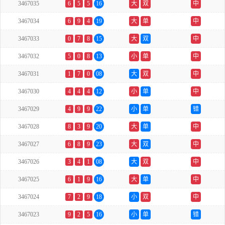
3467035
6
5
5
16
大
双
中
3467034
6
9
4
19
大
单
中
3467033
0
7
8
15
大
双
中
3467032
5
0
8
13
小
单
中
3467031
1
7
0
08
大
双
中
3467030
4
4
4
12
小
单
中
3467029
4
9
9
22
小
单
错
3467028
8
3
9
20
大
单
中
3467027
6
8
9
23
大
双
中
3467026
3
4
1
08
大
双
中
3467025
6
1
9
16
大
单
中
3467024
7
2
9
18
小
双
中
3467023
9
2
5
16
小
单
错