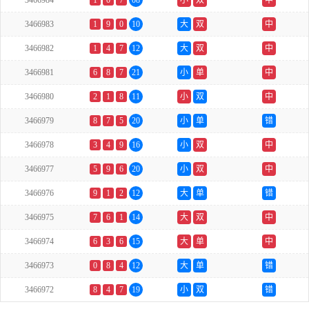
3466984
1
0
7
08
小
双
中
3466983
1
9
0
10
大
双
中
3466982
1
4
7
12
大
双
中
3466981
6
8
7
21
小
单
中
3466980
2
1
8
11
小
双
中
3466979
8
7
5
20
小
单
错
3466978
3
4
9
16
小
双
中
3466977
5
9
6
20
小
双
中
3466976
9
1
2
12
大
单
错
3466975
7
6
1
14
大
双
中
3466974
6
3
6
15
大
单
中
3466973
0
8
4
12
大
单
错
3466972
8
4
7
19
小
双
错